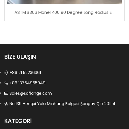
ASTM B366 Monel 400 90 Degree Long Radius Elbow
BİZE ULAŞIN
+86 21 52236361
+86 13764965049
Sales@saflange.com
No.139 Hengxi Yolu Minhang Bölgesi Şangay Çin 201114
KATEGORI