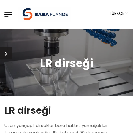
TÜRKÇE
LR dirseği
LR dirseği
Uzun yarıçaplı dirsekler boru hattını yumuşak bir
taramayla yönlendirir. Bu kategori 90 dereceye