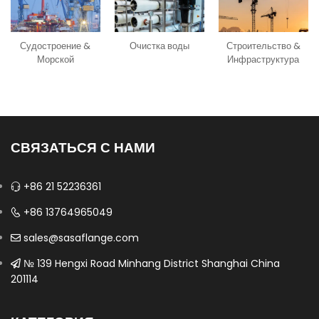
Очистка воды
Судостроение &
Строительство &
Морской
Инфраструктура
СВЯЗАТЬСЯ С НАМИ
+86 21 52236361
+86 13764965049
sales@sasaflange.com
№ 139 Hengxi Road Minhang District Shanghai China
201114