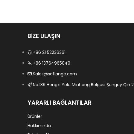
BİZE ULAŞIN
+86 21 52236361
+86 13764965049
Sales@saflange.com
No.139 Hengxi Yolu Minhang Bölgesi Şangay Çin 2
YARARLI BAĞLANTILAR
Ürünler
Hakkımızda