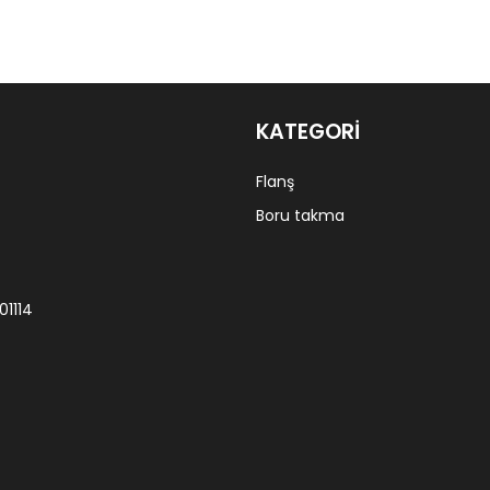
KATEGORI
Flanş
Boru takma
01114