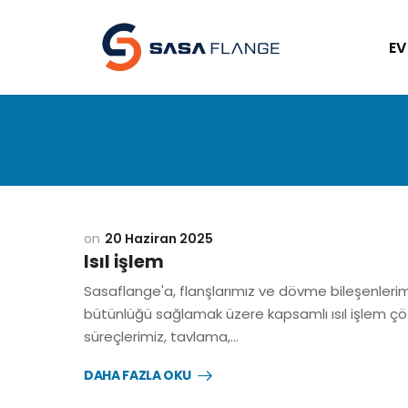
EV
20 Haziran 2025
Isıl işlem
Sasaflange'a, flanşlarımız ve dövme bileşenleri
bütünlüğü sağlamak üzere kapsamlı ısıl işlem çözü
süreçlerimiz, tavlama,…
DAHA FAZLA OKU