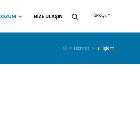
TÜRKÇE
ÇÖZÜM
BIZE ULAŞIN
Hizmet
Isıl işlem