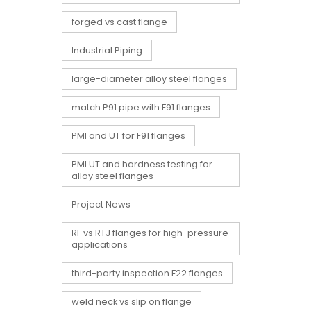
forged vs cast flange
Industrial Piping
large-diameter alloy steel flanges
match P91 pipe with F91 flanges
PMI and UT for F91 flanges
PMI UT and hardness testing for
alloy steel flanges
Project News
RF vs RTJ flanges for high-pressure
applications
third-party inspection F22 flanges
weld neck vs slip on flange