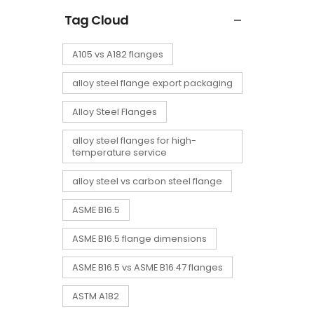
Tag Cloud
A105 vs A182 flanges
alloy steel flange export packaging
Alloy Steel Flanges
alloy steel flanges for high-
temperature service
alloy steel vs carbon steel flange
ASME B16.5
ASME B16.5 flange dimensions
ASME B16.5 vs ASME B16.47 flanges
ASTM A182