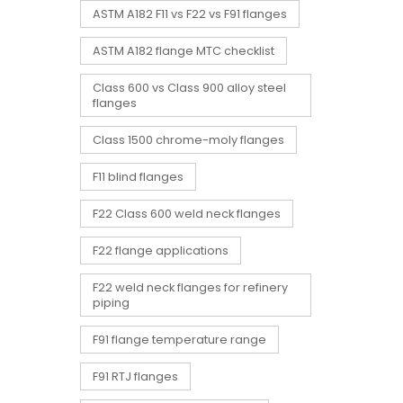
ASTM A182 F11 vs F22 vs F91 flanges
ASTM A182 flange MTC checklist
Class 600 vs Class 900 alloy steel
flanges
Class 1500 chrome-moly flanges
F11 blind flanges
F22 Class 600 weld neck flanges
F22 flange applications
F22 weld neck flanges for refinery
piping
F91 flange temperature range
F91 RTJ flanges