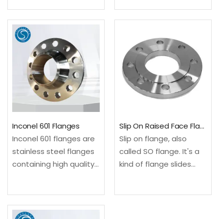
pipe connections in
extreme corrosion
process, water and
resistance and superior
general industrial
mechanical
systems.✓Material:
performance. With
ASTM A182 F316L / UNS
excellent resistance to
S31603 / EN…
pitting, crevice
corrosion, and chloride
stress corrosion…
Inconel 601 Flanges
Slip On Raised Face Flanges
Inconel 601 flanges are
Slip on flange, also
stainless steel flanges
called SO flange. It's a
containing high quality
kind of flange slides
nickel alloy, thus
over the pipe with
exhibiting superior
internal design is
resistance to extreme
slightly larger than the
temperature and
pipe. Since the inner