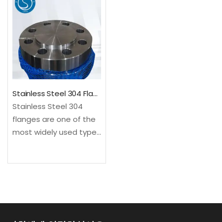
chemical corrosions.
diameter of…
Produced in
accordance with ASTM
B564 standards,
Inconel…
Stainless Steel 304 Flanges | ASME B16.5 Flange Supplier
Stainless Steel 304
flanges are one of the
most widely used types
of flanges in the piping
industry. Made from
austenitic stainless
steel, these flanges
offer excellent
corrosion resistance,