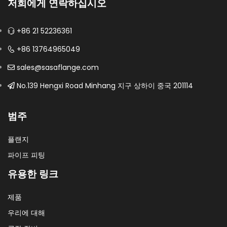
good…
저희에게 연락하십시오
+86 21 52236361
+86 13764965049
sales@sasaflange.com
No.139 Hengxi Road Minhang 지구 상하이 중국 201114
범주
플랜지
파이프 피팅
유용한 링크
제품
우리에 대해