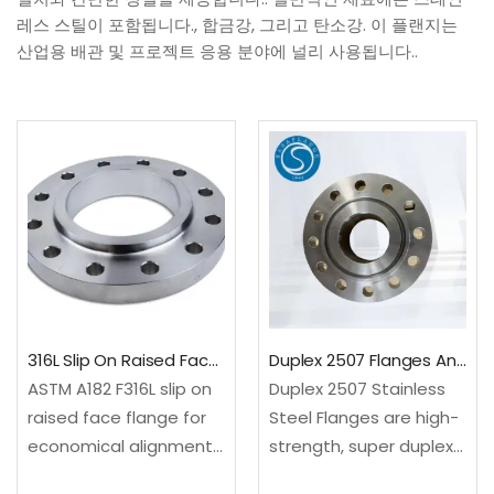
레스 스틸이 포함됩니다., 합금강, 그리고 탄소강. 이 플랜지는
산업용 배관 및 프로젝트 응용 분야에 널리 사용됩니다..
316L Slip On Raised Face Flange
Duplex 2507 Flanges And UNS S32750/ S32760 Flange
ASTM A182 F316L slip on
Duplex 2507 Stainless
raised face flange for
Steel Flanges are high-
economical alignment
strength, super duplex
and corrosion-resistant
flanges designed for